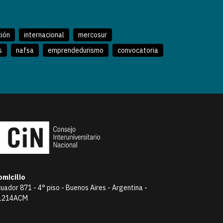
ción
internacional
mercosur
s
nafsa
emprendedurismo
convocatoria
omicilio
uador 871 - 4° piso - Buenos Aires - Argentina -
1214ACM