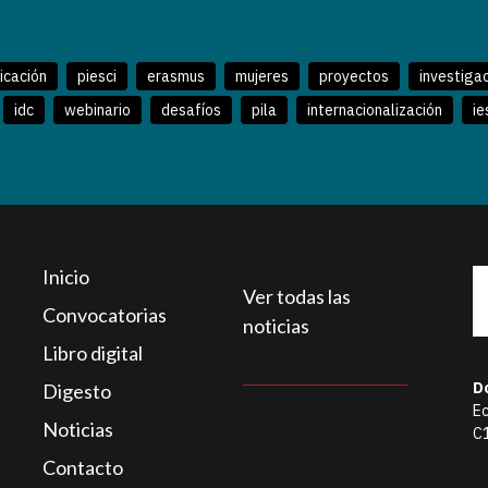
icación
piesci
erasmus
mujeres
proyectos
investiga
idc
webinario
desafíos
pila
internacionalización
ie
Inicio
Ver todas las
Convocatorias
noticias
Libro digital
D
Digesto
Ec
Noticias
C
Contacto